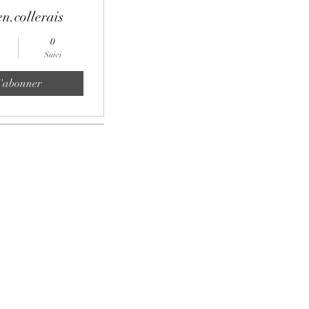
en.collerais
0
Suivi
'abonner