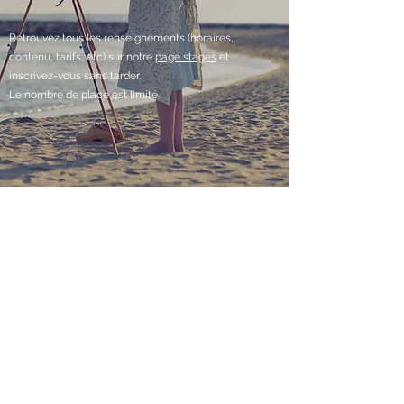
Retrouvez tous les renseignements (horaires,
contenu, tarifs, etc) sur notre
page stages
et
inscrivez-vous sans tarder.
Le nombre de place est limité.