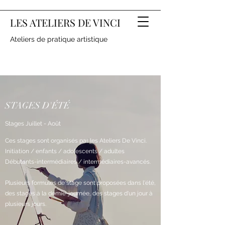
LES ATELIERS DE VINCI
Ateliers de pratique artistique
STAGES D'ÉTÉ
Stages Juillet - Août
Ces stages sont organisés par les Ateliers De Vinci.
Initiation / enfants / adolescents / adultes
Débutants-intermédiaires / intermédiaires-avancés.
Plusieurs formules de stage sont proposées dans l'été,
des stages à la demie-journée, des stages d'un jour à
plusieurs jours.