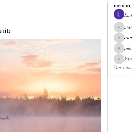
membre
Lu
mar
suite
marion.t
ann
annick_f
pie
pierre.m
kat
kate.hyp
Voir tous