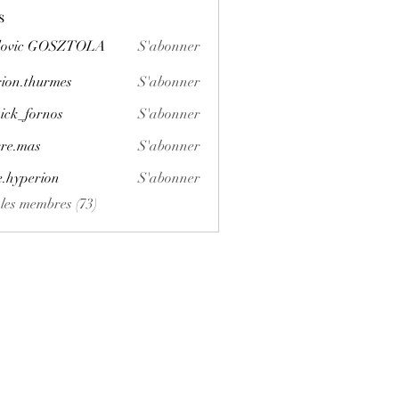
s
dovic GOSZTOLA
S'abonner
ion.thurmes
S'abonner
hurmes
ick_fornos
S'abonner
ornos
rre.mas
S'abonner
as
e.hyperion
S'abonner
erion
 les membres (73)