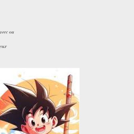
avec ou
veux