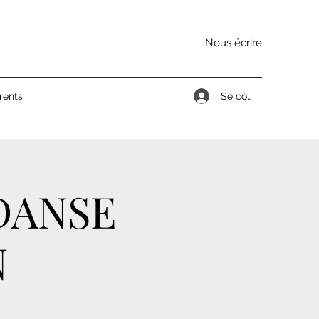
Nous écrire
Se connecter
rents
DANSE
N