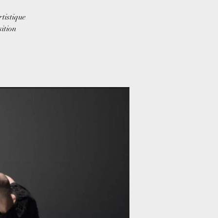
tistique
ition